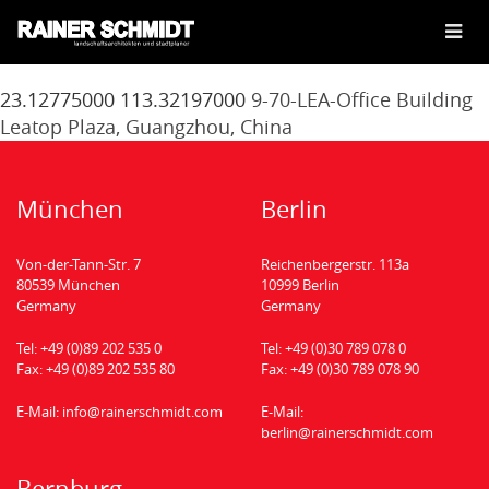
Guangzhou
510620
Germany
23.12775000
113.32197000
9-70-LEA-Office Building
Leatop Plaza, Guangzhou, China
München
Berlin
Von-der-Tann-Str. 7
Reichenbergerstr. 113a
80539 München
10999 Berlin
Germany
Germany
Tel:
+49 (0)89 202 535 0
Tel:
+49 (0)30 789 078 0
Fax:
+49 (0)89 202 535 80
Fax:
+49 (0)30 789 078 90
E-Mail:
info@rainerschmidt.com
E-Mail:
berlin@rainerschmidt.com
Bernburg