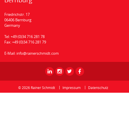
Friedrichstr. 17
06406 Bernburg
Germany
Tel:
+49 (0)34 716 281 78
Fax:
+49 (0)34 716 281 79
E-Mail:
info@rainerschmidt.com
Rainer
Rainer
Rainer
Rainer
Schmidt
Schmidt
Schmidt
Schmidt
-
-
-
-
© 2026 Rainer Schmidt
Impressum
Datenschutz
Linkedin
Instagram
Twitter
Facebook