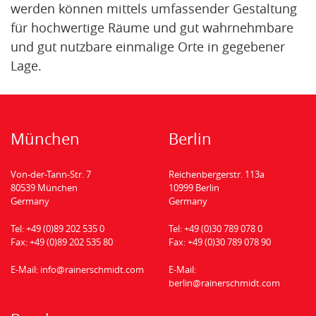
werden können mittels umfassender Gestaltung
für hochwertige Räume und gut wahrnehmbare
und gut nutzbare einmalige Orte in gegebener
Lage.
München
Berlin
Von-der-Tann-Str. 7
Reichenbergerstr. 113a
80539 München
10999 Berlin
Germany
Germany
Tel:
+49 (0)89 202 535 0
Tel:
+49 (0)30 789 078 0
Fax:
+49 (0)89 202 535 80
Fax:
+49 (0)30 789 078 90
E-Mail:
info@rainerschmidt.com
E-Mail:
berlin@rainerschmidt.com