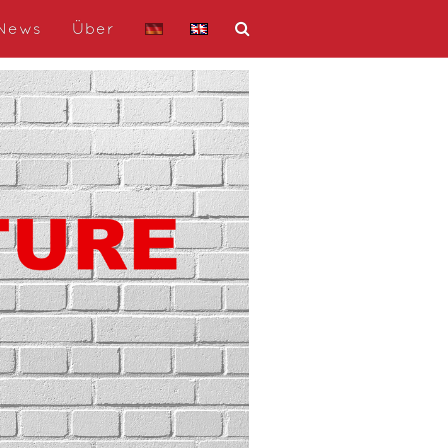
News
Über