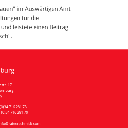
 Bauen" im Auswärtigen Amt
ltungen für die
und leistete einen Beitrag
rsch".
nburg
hstr. 17
Bernburg
ny
(0)34 716 281 78
 (0)34 716 281 79
info@rainerschmidt.com