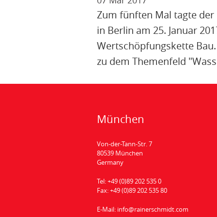
07 Mär 2017
Zum fünften Mal tagte der
in Berlin am 25. Januar 20
Wertschöpfungskette Bau. P
zu dem Themenfeld "Was
München
Von-der-Tann-Str. 7
80539 München
Germany
Tel:
+49 (0)89 202 535 0
Fax:
+49 (0)89 202 535 80
E-Mail:
info@rainerschmidt.com