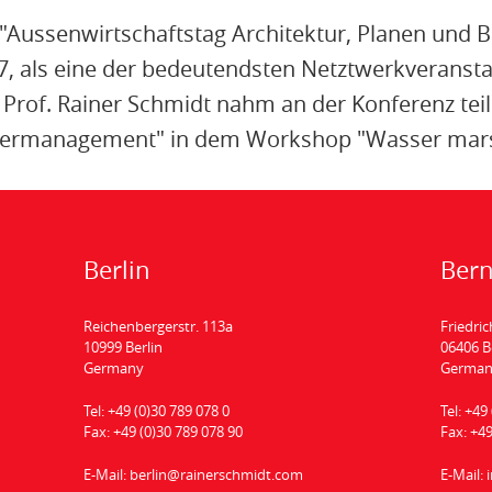
 "Aussenwirtschaftstag Architektur, Planen und
17, als eine der bedeutendsten Netztwerkveransta
rof. Rainer Schmidt nahm an der Konferenz teil 
sermanagement" in dem Workshop "Wasser ma
Berlin
Ber
Reichenbergerstr. 113a
Friedric
10999 Berlin
06406 
Germany
Germa
Tel:
+49 (0)30 789 078 0
Tel:
+49 
Fax:
+49 (0)30 789 078 90
Fax:
+49
E-Mail:
berlin@rainerschmidt.com
E-Mail: