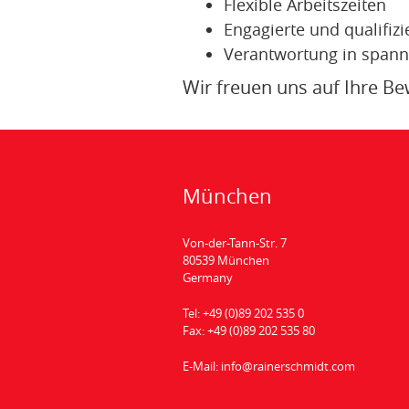
Flexible Arbeitszeiten
Engagierte und qualifiz
Verantwortung in spanne
Wir freuen uns auf Ihre 
München
Von-der-Tann-Str. 7
80539 München
Germany
Tel:
+49 (0)89 202 535 0
Fax:
+49 (0)89 202 535 80
E-Mail:
info@rainerschmidt.com