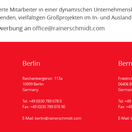
ierte Mitarbeiter in einer dynamischen Unternehmens
nden, vielfältigen Großprojekten im In- und Ausland
Bewerbung an
office@rainerschmidt.com
Berlin
Ber
Reichenbergerstr. 113a
Friedric
10999 Berlin
06406 
Germany
Germa
Tel:
+49 (0)30 789 078 0
Tel:
+49 
Fax:
+49 (0)30 789 078 90
Fax:
+49
E-Mail:
berlin@rainerschmidt.com
E-Mail: