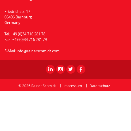
Friedrichstr. 17
06406 Bernburg
Germany
Tel:
+49 (0)34 716 281 78
Fax:
+49 (0)34 716 281 79
E-Mail:
info@rainerschmidt.com
Rainer
Rainer
Rainer
Rainer
Schmidt
Schmidt
Schmidt
Schmidt
-
-
-
-
© 2026 Rainer Schmidt
Impressum
Datenschutz
Linkedin
Instagram
Twitter
Facebook