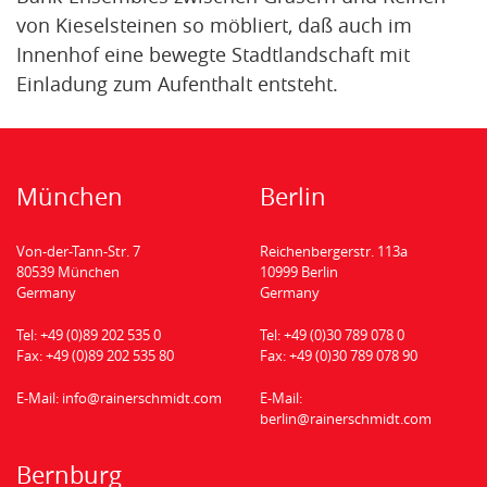
von Kieselsteinen so möbliert, daß auch im
Innenhof eine bewegte Stadtlandschaft mit
Einladung zum Aufenthalt entsteht.
München
Berlin
Von-der-Tann-Str. 7
Reichenbergerstr. 113a
80539 München
10999 Berlin
Germany
Germany
Tel:
+49 (0)89 202 535 0
Tel:
+49 (0)30 789 078 0
Fax:
+49 (0)89 202 535 80
Fax:
+49 (0)30 789 078 90
E-Mail:
info@rainerschmidt.com
E-Mail:
berlin@rainerschmidt.com
Bernburg