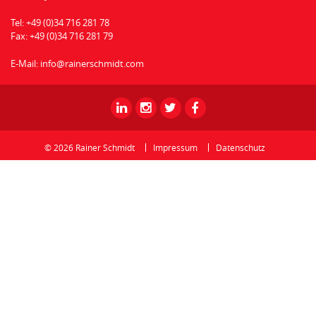
Tel:
+49 (0)34 716 281 78
Fax:
+49 (0)34 716 281 79
E-Mail:
info@rainerschmidt.com
Rainer
Rainer
Rainer
Rainer
Schmidt
Schmidt
Schmidt
Schmidt
-
-
-
-
© 2026 Rainer Schmidt
Impressum
Datenschutz
Linkedin
Instagram
Twitter
Facebook