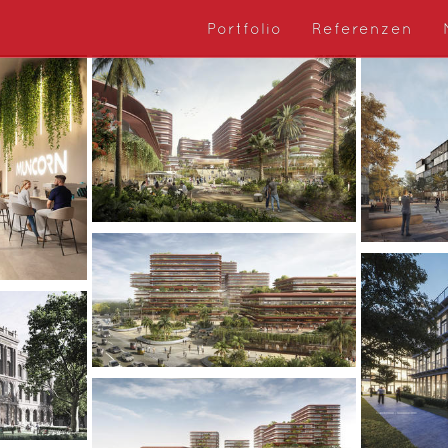
Portfolio
Referenzen